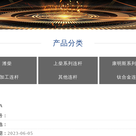
产品分类
潍柴
上柴系列连杆
康明斯系
加工连杆
其他连杆
钛合金
A
号：
地：
期：
2023-06-05