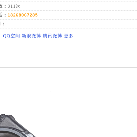
数：
311次
话：
18268067285
词：
：
QQ空间
新浪微博
腾讯微博
更多